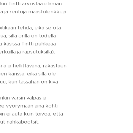
kin Tintti arvostaa elämän
kiä ja rentoja maastolenkkejä
pitikään tehdä, eikä se ota
, sillä orilla on todella
sa käsissä Tintti puhkeaa
rkuilla ja rapsutuksilla).
ana ja hellittävänä, rakastaen
n kanssa, eikä sillä ole
ehuu, kun tässähän on kiva
in varsin valpas ja
ähtee vyörymään aina kohti
in ei auta kuin toivoa, että
dut nahkabootsit.