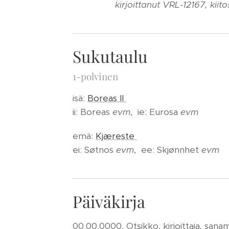
kirjoittanut VRL-12167, kiito
Sukutaulu
1-polvinen
isä:
Boreas II
ii: Boreas
evm
, ie: Eurosa
evm
emä:
Kjæreste
ei: Søtnos
evm
, ee: Skjønnhet
evm
Päiväkirja
00.00.0000, Otsikko, kirjoittaja, san