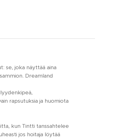
: se, joka näyttää aina
esisammion. Dreamland
llyydenkipeä,
ain rapsutuksia ja huomiota
tta, kun Tintti tanssahtelee
uheasti jos hoitaja löytää