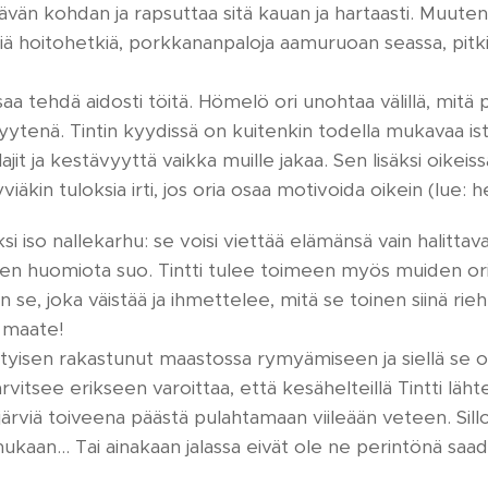
ävän kohdan ja rapsuttaa sitä kauan ja hartaasti. Muuten
pitkiä hoitohetkiä, porkkananpaloja aamuruoan seassa, pit
aa tehdä aidosti töitä. Hömelö ori unohtaa välillä, mitä 
yytenä. Tintin kyydissä on kuitenkin todella mukavaa istua
ajit ja kestävyyttä vaikka muille jakaa. Sen lisäksi oikeis
viäkin tuloksia irti, jos oria osaa motivoida oikein (lue: he
si iso nallekarhu: se voisi viettää elämänsä vain halittav
tken huomiota suo. Tintti tulee toimeen myös muiden orie
on se, joka väistää ja ihmettelee, mitä se toinen siinä ri
 maate!
yisen rakastunut maastossa rymyämiseen ja siellä se onk
 tarvitsee erikseen varoittaa, että kesähelteillä Tintti l
 järviä toiveena päästä pulahtamaan viileään veteen. Sillo
 mukaan… Tai ainakaan jalassa eivät ole ne perintönä saa