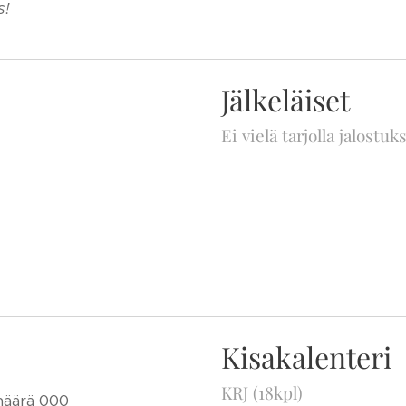
s!
Jälkeläiset
Ei vielä tarjolla jalostu
Kisakalenteri
KRJ (18kpl)
amäärä 000