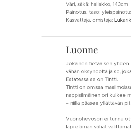
Väri, säkä: hallakko, 143cm
Painotus, taso: yleispaino
Kasvattaja, omistaja:
Lukari
Luonne
Jokainen tietää sen yhden h
vähän eksyneeltä ja se, jo
Estatessa se on Tintti.
Tintti on omissa maailmoiss
nappisilmäinen ori kulkee 
– niillä pääsee yllättävän pit
Vuonohevosori ei tunnu otta
läpi elämän vähät välittämätt