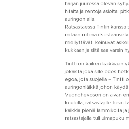
harjan juuressa olevan syhy
hitaita ja rentoja asioita: 
auringon alla.
Ratsastaessa Tintin kanssa s
mitään rutiinia itsestäänselv
miellyttävät, keinuvat askell
kukkaan ja siitä saa varsin hy
Tintti on kaiken kaikkiaan yk
jokaista joka sille edes he
egoa, jota suojella – Tintti 
auringonläikkä johon käydä
Vuonohevosori on aivan erit
kuulolla; ratsastajille tosin
kaikkia pieniä lammikoita ja
ratsastajalla tuli uimapuku