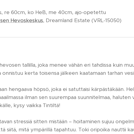
tus, re 60cm, ko HeB, me 40cm, ajo-opetettu
ksen Hevoskeskus
, Dreamland Estate (VRL-15050)
evosen tallilla, joka menee vähän eri tahdissa kuin muut
ka onnistuu kerta toisensa jälkeen kaatamaan tarhan v
aan hengaava höpsö, joka ei satuttaisi kärpästäkään. He
maailmassa ilman sen suurempaa suunnitelmaa, haluten v
källe, kysy vaikka Tintiltä!
van stressiä sitten mistään – hoitaminen sujuu ongelmi
ä siitä, mitä ympärillä tapahtuu. Toki oripoika nauttii ka